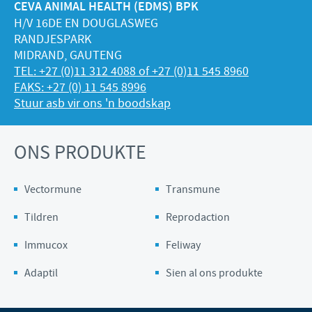
CEVA ANIMAL HEALTH (EDMS) BPK
H/V 16DE EN DOUGLASWEG
RANDJESPARK
MIDRAND, GAUTENG
TEL: +27 (0)11 312 4088 of +27 (0)11 545 8960
FAKS: +27 (0) 11 545 8996
Stuur asb vir ons 'n boodskap
ONS PRODUKTE
Vectormune
Transmune
Tildren
Reprodaction
Immucox
Feliway
Adaptil
Sien al ons produkte