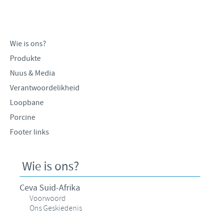
Produkte lys
Kontribusie
Vind hiermee ons hoof poste
Varke
Ondersteuningsprogramme
Jou persoonlike ontwikkeling
Wie is ons?
Besigheid en wetenskaplike venootskappe
Ons werwings proses
Produkte
Nuus & Media
Verantwoordelikheid
Loopbane
Porcine
Footer links
Wie is ons?
Ceva Suid-Afrika
Voorwoord
Ons Geskiedenis