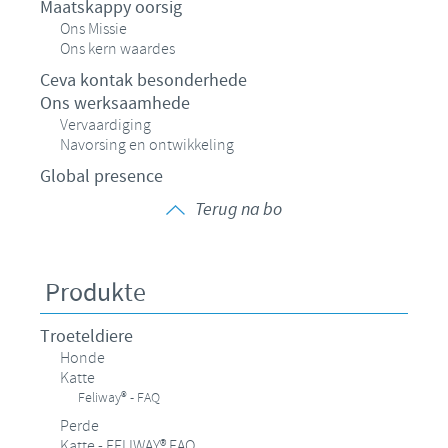
Maatskappy oorsig
Ons Missie
Ons kern waardes
Ceva kontak besonderhede
Ons werksaamhede
Vervaardiging
Navorsing en ontwikkeling
Global presence
Terug na bo
Produkte
Troeteldiere
Honde
Katte
Feliway® - FAQ
Perde
Katte - FELIWAY® FAQ