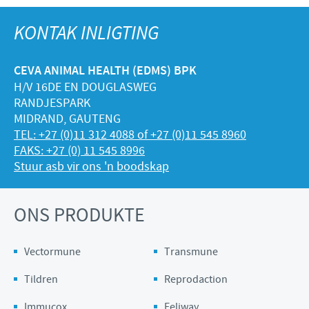
KONTAK INLIGTING
CEVA ANIMAL HEALTH (EDMS) BPK
H/V 16DE EN DOUGLASWEG
RANDJESPARK
MIDRAND, GAUTENG
TEL: +27 (0)11 312 4088 of +27 (0)11 545 8960
FAKS: +27 (0) 11 545 8996
Stuur asb vir ons 'n boodskap
ONS PRODUKTE
Vectormune
Transmune
Tildren
Reprodaction
Immucox
Feliway