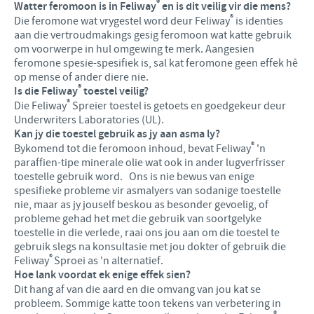
®
Watter feromoon is in Feliway
en is dit veilig vir die mens?
Produkte lys
Kontribusie
®
Die feromone wat vrygestel word deur Feliway
is identies
Vind hiermee ons hoof poste
aan die vertroudmakings gesig feromoon wat katte gebruik
Varke
Ondersteuningsprogramme
om voorwerpe in hul omgewing te merk. Aangesien
Jou persoonlike ontwikkeling
feromone spesie-spesifiek is, sal kat feromone geen effek hê
Besigheid en wetenskaplike venootskappe
op mense of ander diere nie.
Ons werwings proses
®
Is die Feliway
toestel veilig?
®
Die Feliway
Spreier toestel is getoets en goedgekeur deur
Underwriters Laboratories (UL).
Kan jy die toestel gebruik as jy aan asma ly?
®
Bykomend tot die feromoon inhoud, bevat Feliway
'n
paraffien-tipe minerale olie wat ook in ander lugverfrisser
toestelle gebruik word. Ons is nie bewus van enige
spesifieke probleme vir asmalyers van sodanige toestelle
nie, maar as jy jouself beskou as besonder gevoelig, of
probleme gehad het met die gebruik van soortgelyke
toestelle in die verlede, raai ons jou aan om die toestel te
gebruik slegs na konsultasie met jou dokter of gebruik die
®
Feliway
Sproei as 'n alternatief.
Hoe lank voordat ek enige effek sien?
Dit hang af van die aard en die omvang van jou kat se
probleem. Sommige katte toon tekens van verbetering in