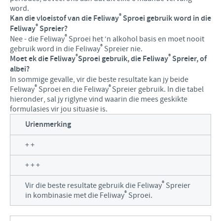
word.
®
Kan die vloeistof van die Feliway
Sproei gebruik word in die
®
Feliway
Spreier?
®
Nee - die Feliway
Sproei het ‘n alkohol basis en moet nooit
®
gebruik word in die Feliway
Spreier nie.
®
®
Moet ek die Feliway
Sproei gebruik, die Feliway
Spreier, of
albei?
In sommige gevalle, vir die beste resultate kan jy beide
®
®
Feliway
Sproei en die Feliway
Spreier gebruik. In die tabel
hieronder, sal jy riglyne vind waarin die mees geskikte
formulasies vir jou situasie is.
Urienmerking
+ +
+ + +
®
Vir die beste resultate gebruik die Feliway
Spreier
®
in kombinasie met die Feliway
Sproei.