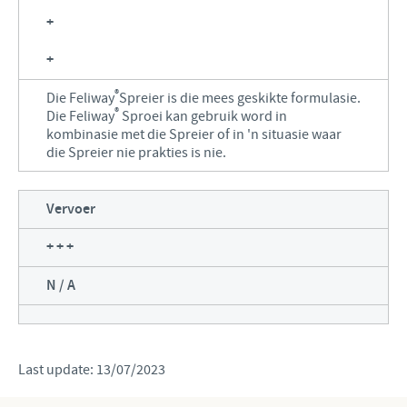
+
+
®
Die Feliway
Spreier is die mees geskikte formulasie.
®
Die Feliway
Sproei kan gebruik word in
kombinasie met die Spreier of in 'n situasie waar
die Spreier nie prakties is nie.
Vervoer
+ + +
N / A
Last update: 13/07/2023