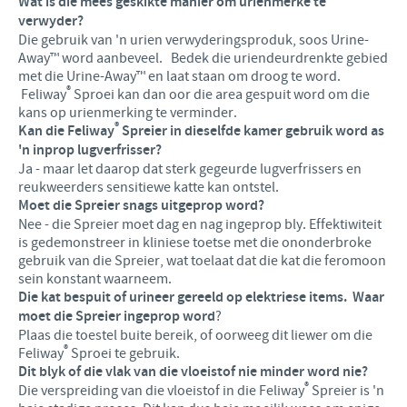
Wat is die mees geskikte manier om urienmerke te
verwyder?
Die gebruik van 'n urien verwyderingsproduk, soos Urine-
Away™ word aanbeveel. Bedek die uriendeurdrenkte gebied
met die Urine-Away™ en laat staan om droog te word.
®
Feliway
Sproei kan dan oor die area gespuit word om die
kans op urienmerking te verminder.
®
Kan die Feliway
Spreier in dieselfde kamer gebruik word as
'n inprop lugverfrisser?
Ja - maar let daarop dat sterk gegeurde lugverfrissers en
reukweerders sensitiewe katte kan ontstel.
Moet die Spreier snags uitgeprop word?
Nee - die Spreier moet dag en nag ingeprop bly. Effektiwiteit
is gedemonstreer in kliniese toetse met die ononderbroke
gebruik van die Spreier, wat toelaat dat die kat die feromoon
sein konstant waarneem.
Die kat bespuit of urineer gereeld op elektriese items. Waar
moet die Spreier ingeprop word
?
Plaas die toestel buite bereik, of oorweeg dit liewer om die
®
Feliway
Sproei te gebruik.
Dit blyk of die vlak van die vloeistof nie minder word nie?
®
Die verspreiding van die vloeistof in die Feliway
Spreier is 'n