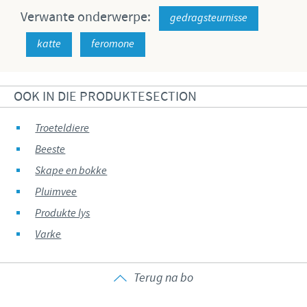
Verwante onderwerpe:
gedragsteurnisse
katte
feromone
OOK IN DIE PRODUKTESECTION
Troeteldiere
Beeste
Skape en bokke
Pluimvee
Produkte lys
Varke
Terug na bo