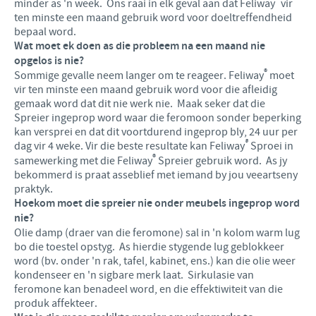
®
minder as 'n week. Ons raai in elk geval aan dat Feliway
vir
ten minste een maand gebruik word voor doeltreffendheid
bepaal word.
Wat moet ek doen as die probleem na een maand nie
opgelos is nie?
®
Sommige gevalle neem langer om te reageer. Feliway
moet
vir ten minste een maand gebruik word voor die afleidig
gemaak word dat dit nie werk nie. Maak seker dat die
Spreier ingeprop word waar die feromoon sonder beperking
kan versprei en dat dit voortdurend ingeprop bly, 24 uur per
®
dag vir 4 weke. Vir die beste resultate kan Feliway
Sproei in
®
samewerking met die Feliway
Spreier gebruik word. As jy
bekommerd is praat asseblief met iemand by jou veeartseny
praktyk.
Hoekom moet die spreier nie onder meubels ingeprop word
nie?
Olie damp (draer van die feromone) sal ​​in 'n kolom warm lug
bo die toestel opstyg. As hierdie stygende lug geblokkeer
word (bv. onder 'n rak, tafel, kabinet, ens.) kan die olie weer
kondenseer en 'n sigbare merk laat. Sirkulasie van
feromone kan benadeel word, en die effektiwiteit van die
produk affekteer.