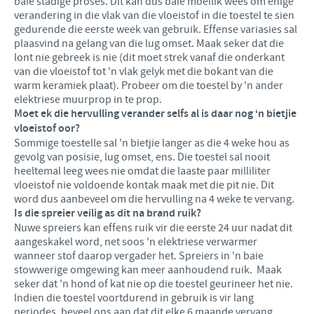
baie stadige proses. Dit kan dus baie moeilik wees om enige
verandering in die vlak van die vloeistof in die toestel te sien
gedurende die eerste week van gebruik. Effense variasies sal
plaasvind na gelang van die lug omset. Maak seker dat die
lont nie gebreek is nie (dit moet strek vanaf die onderkant
van die vloeistof tot 'n vlak gelyk met die bokant van die
warm keramiek plaat). Probeer om die toestel by 'n ander
elektriese muurprop in te prop.
Moet ek die hervulling verander selfs al is daar nog ‘n bietjie
vloeistof oor?
Sommige toestelle sal 'n bietjie langer as die 4 weke hou as
gevolg van posisie, lug omset, ens. Die toestel sal nooit
heeltemal leeg wees nie omdat die laaste paar milliliter
vloeistof nie voldoende kontak maak met die pit nie. Dit
word dus aanbeveel om die hervulling na 4 weke te vervang.
Is die spreier veilig as dit na brand ruik?
Nuwe spreiers kan effens ruik vir die eerste 24 uur nadat dit
aangeskakel word, net soos 'n elektriese verwarmer
wanneer stof daarop vergader het. Spreiers in 'n baie
stowwerige omgewing kan meer aanhoudend ruik. Maak
seker dat 'n hond of kat nie op die toestel geurineer het nie.
Indien die toestel voortdurend in gebruik is vir lang
periodes, beveel ons aan dat dit elke 6 maande vervang