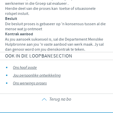
werknemer in die Groep sal evalueer .
Hierdie deel van die proses kan toetse of situasionele
rolspel insluit.
Besluit
Die besluit proses is gebaseer op 'n konsensus tussen al die
mense wat jy ontmoet
Kontrak aanbod
As jou aansoek suksesvol is, sal die Departement Menslike
Hulpbronne aan jou 'n vaste aanbod van werk maak. Jy sal
dan genooi word om jou dienskontrak te teken.
OOK IN DIE LOOPBANESECTION
Ons hoof poste
Jou persoonlike ontwikkeling
Ons werwings proses
Terug na bo