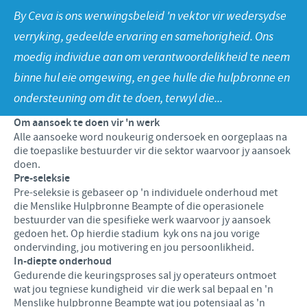
Produkte lys
Kontribusie
By Ceva is ons werwingsbeleid 'n vektor vir wedersydse
Vind hiermee ons hoof poste
verryking, gedeelde ervaring en samehorigheid. Ons
Varke
Ondersteuningsprogramme
Jou persoonlike ontwikkeling
moedig individue aan om verantwoordelikheid te neem
Besigheid en wetenskaplike venootskappe
binne hul eie omgewing, en gee hulle die hulpbronne en
Ons werwings proses
ondersteuning om dit te doen, terwyl die...
Om aansoek te doen vir 'n werk
Alle aansoeke word noukeurig ondersoek en oorgeplaas na
die toepaslike bestuurder vir die sektor waarvoor jy aansoek
doen.
Pre-seleksie
Pre-seleksie is gebaseer op 'n individuele onderhoud met
die Menslike Hulpbronne Beampte of die operasionele
bestuurder van die spesifieke werk waarvoor jy aansoek
gedoen het. Op hierdie stadium kyk ons na jou vorige
ondervinding, jou motivering en jou persoonlikheid.
In-diepte onderhoud
Gedurende die keuringsproses sal jy operateurs ontmoet
wat jou tegniese kundigheid vir die werk sal bepaal en 'n
Menslike hulpbronne Beampte wat jou potensiaal as 'n