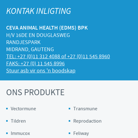
KONTAK INLIGTING
CEVA ANIMAL HEALTH (EDMS) BPK
H/V 16DE EN DOUGLASWEG
RANDJESPARK
MIDRAND, GAUTENG
TEL: +27 (0)11 312 4088 of +27 (0)11 545 8960
FAKS: +27 (0) 11 545 8996
Stuur asb vir ons 'n boodskap
ONS PRODUKTE
Vectormune
Transmune
Tildren
Reprodaction
Immucox
Feliway