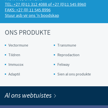
TEL: +27 (0)11 312 4088 of +27 (0)11 545 8960
FAKS: +27 (0) 11 545 8996
Stuur asb vir ons 'n boodskap
ONS PRODUKTE
Vectormune
Transmune
Tildren
Reprodaction
Immucox
Feliway
Adaptil
Sien al ons produkte
Al ons webtuistes