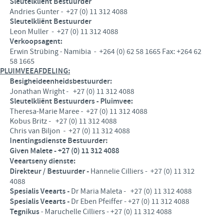
Sleutelkliënt Bestuurder
Andries Gunter - +27 (0) 11 312 4088
Sleutelkliënt Bestuurder
Leon Muller - +27 (0) 11 312 4088
Verkoopsagent:
Erwin Strübing - Namibia - +264 (0) 62 58 1665 Fax: +264 62
58 1665
PLUIMVEEAFDELING:
Besigheideenheidsbestuurder:
Jonathan Wright - +27 (0) 11 312 4088
Sleutelkliënt Bestuurders
- Pluimvee:
Theresa-Marie Maree - +27 (0) 11 312 4088
Kobus Britz - +27 (0) 11 312 4088
Chris van Biljon - +27 (0) 11 312 4088
Inentingsdienste Bestuurder:
Given Malete - +27 (0) 11 312 4088
Veeartseny dienste:
Direkteur / Bestuurder -
Hannelie Cilliers - +27 (0) 11 312
4088
Spesialis Veearts -
Dr Maria Maleta - +27 (0) 11 312 4088
Spesialis Veearts -
Dr Eben Pfeiffer - +27 (0) 11 312 4088
Tegnikus
- Maruchelle Cilliers - +27 (0) 11 312 4088