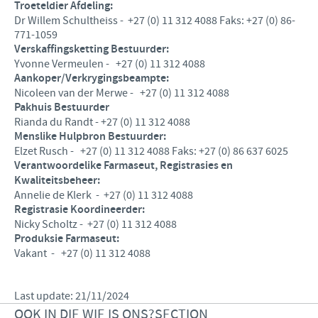
Troeteldier Afdeling:
Dr Willem Schultheiss - +27 (0) 11 312 4088 Faks: +27 (0) 86-
771-1059
Verskaffingsketting Bestuurder:
Yvonne Vermeulen - +27 (0) 11 312 4088
Aankoper/Verkrygingsbeampte:
Nicoleen van der Merwe - +27 (0) 11 312 4088
Pakhuis Bestuurder
Rianda du Randt - +27 (0) 11 312 4088
Menslike Hulpbron Bestuurder:
Elzet Rusch - +27 (0) 11 312 4088 Faks: +27 (0) 86 637 6025
Verantwoordelike Farmaseut,
Registrasies en
Kwaliteitsbeheer
:
Annelie de Klerk - +27 (0) 11 312 4088
Registrasie Koordineerder:
Nicky Scholtz - +27 (0) 11 312 4088
Produksie Farmaseut:
Vakant - +27 (0) 11 312 4088
Last update: 21/11/2024
OOK IN DIE WIE IS ONS?SECTION