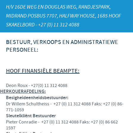
Produkte lys
Kontribusie
H/V 16DE WEG EN DOUGLAS WEG, RANDJESPARK,
Vind hiermee ons hoof poste
MIDRAND POSBUS 7707, HALFWAY HOUSE, 1685 HOOF
Varke
Ondersteuningsprogramme
Jou persoonlike ontwikkeling
SKAKELBORD - +27 (0) 11 312 4088
Besigheid en wetenskaplike venootskappe
Ons werwings proses
BESTUUR, VERKOOPS EN ADMINISTRATIEWE
PERSONEEL:
HOOF FINANSIËLE BEAMPTE:
Deon Roux - +27(0) 11 312 4088
HERKOUERAFDELING:
Besigheideenheidsbestuurder:
Dr Willem Schultheiss - +27 (0) 11 312 4088 Faks: +27 (0) 86-
771-1059
Sleutelkliënt Bestuurder
Pieter Conradie - +27 (0) 11 312 4088 Faks: +27 (0) 86 662
1597