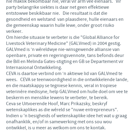
nie maklik bekombaar nie, veral vir arm vee eienaars. Vir
party belangrike siektes is daar net geen effektiewe
entstowwe beskikbaar nie. Die resultaat is dat die
gesondheid en welstand van plaasdiere, hulle eienaars en
die gemeenskap waarin hulle lewe, onder groot risiko
verkeer.
Om hierdie situasie te verbeter is die "Global Alliance for
Livestock Veterinary Medicine" (GALVmed) in 2004 gestig.
GALVmed is ‘n wêreldwye nie-winsgewende alliansie van
openbare, private en regeringsvennote, tans befonds deur
die Bill en Melinda Gates-stigting en GB se Departement vir
Internasional Ontwikkeling.
CEVA is daartoe verbind om ‘n aktiewe lid van GALVmed te
wees. CEVA se teenwoordigheid in die ontwikkelende lande,
en die maatskappy se tegniese kennis, veral in tropiese
veterinêre medisyne, help GALVmed om hulle doel om vee te
beskerm en menslike lewens te verbeter, te bereik.
Ceva se Uitvoerende Hoof, Marc Prikazsky, beskryf
wetenskaplikes as die wêreld se "nuwe entrepreneurs".
Indien u 'n besigheids of wetenskaplike idee het wat u graag
onafhanklik, en/of in samewerking met ons sou wou
ontwikkel, is u meer as welkom om ons te kontak.