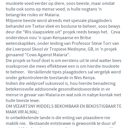
muskiete voed eerder op diere, soos beeste, maar omdat
hulle ook soms op mense voed, is hulle nogtans 'n
belangrike risiko vir Malaria.
Miljoene beeste word alreeds met spesiale plaagdoders
behandel om Tsetse vlieë en bosluise te beheer, soos bewys
deur die "Wis slaapsiekte uit" projek reeds bewys het. Ceva
ondersteun nou 'n span Kenyaanse en Britse
wetenskaplikes, onder leiding van Professor Steve Torr van
die Liverpool Skool vir Tropiese Medisyne, GB, in 'n projek
genaamd "Cows Against Malaria".
Die projek se hoof doel is om eerstens uit te vind watter bees
inseksproei die mees effektiewe een is om hierdie muskiete
te beheer. Verskillende tipes plaagdoders sal vergelyk word
onder gekontroleerde toestande in Wes Kenya.
Indien die veldproef suksesvol is, hou hierdie benadering
betekenisvolle addisionele gesondheidsvoordele in vir
mense in gevaar van Malaria en wat ook in nabye kontak met
hulle beeste lewe.
OM VEEARTSNY MIDDELS BEKOMBAAR EN BEKOSTIGBAAR TE
MAAK VIR ALMAL:
In ontwikkelende lande is die enting van plaasdiere nie
maklik nie. Bestaande entstowwe is gewoonlik te duur of