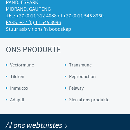
RANDJESPARK
MIDRAND, GAUTENG
TEL: +27 (0)11 312 4088 of +27 (0)11 545 8960
FAKS: +27 (0) 11 545 8996
Stuur asb vir ons 'n boodskap
ONS PRODUKTE
Vectormune
Transmune
Tildren
Reprodaction
Immucox
Feliway
Adaptil
Sien al ons produkte
Al ons webtuistes