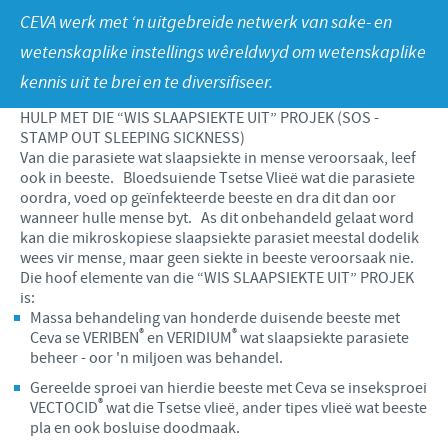
Produkte lys
Kontribusie
CEVA werk met ‘n uitgebreide netwerk van sake- en
Vind hiermee ons hoof poste
wetenskaplike instellings wêreldwyd om wetenskaplike
Varke
Ondersteuningsprogramme
Jou persoonlike ontwikkeling
kennis uit te brei en te diversifiseer.
Besigheid en wetenskaplike venootskappe
Ons werwings proses
HULP MET DIE “WIS SLAAPSIEKTE UIT” PROJEK (SOS -
STAMP OUT SLEEPING SICKNESS)
Van die parasiete wat slaapsiekte in mense veroorsaak, leef
ook in beeste. Bloedsuiende Tsetse Vlieë wat die parasiete
oordra, voed op geïnfekteerde beeste en dra dit dan oor
wanneer hulle mense byt. As dit onbehandeld gelaat word
kan die mikroskopiese slaapsiekte parasiet meestal dodelik
wees vir mense, maar geen siekte in beeste veroorsaak nie.
Die hoof elemente van die “WIS SLAAPSIEKTE UIT” PROJEK
is:
Massa behandeling van honderde duisende beeste met
®
®
Ceva se VERIBEN
en VERIDIUM
wat slaapsiekte parasiete
beheer - oor 'n miljoen was behandel.
Gereelde sproei van hierdie beeste met Ceva se inseksproei
®
VECTOCID
wat die Tsetse vlieë, ander tipes vlieë wat beeste
pla en ook bosluise doodmaak.