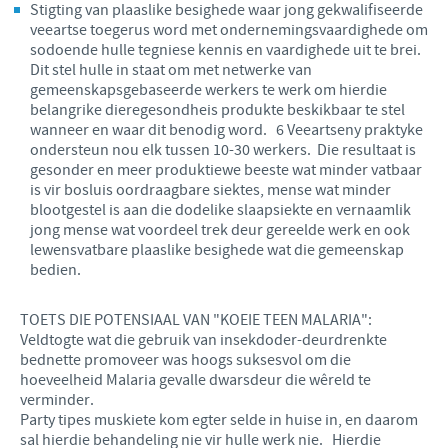
Stigting van plaaslike besighede waar jong gekwalifiseerde
veeartse toegerus word met ondernemingsvaardighede om
sodoende hulle tegniese kennis en vaardighede uit te brei.
Dit stel hulle in staat om met netwerke van
gemeenskapsgebaseerde werkers te werk om hierdie
belangrike dieregesondheis produkte beskikbaar te stel
wanneer en waar dit benodig word. 6 Veeartseny praktyke
ondersteun nou elk tussen 10-30 werkers. Die resultaat is
gesonder en meer produktiewe beeste wat minder vatbaar
is vir bosluis oordraagbare siektes, mense wat minder
blootgestel is aan die dodelike slaapsiekte en vernaamlik
jong mense wat voordeel trek deur gereelde werk en ook
lewensvatbare plaaslike besighede wat die gemeenskap
bedien.
TOETS DIE POTENSIAAL VAN "KOEIE TEEN MALARIA":
Veldtogte wat die gebruik van insekdoder-deurdrenkte
bednette promoveer was hoogs suksesvol om die
hoeveelheid Malaria gevalle dwarsdeur die wêreld te
verminder.
Party tipes muskiete kom egter selde in huise in, en daarom
sal hierdie behandeling nie vir hulle werk nie. Hierdie