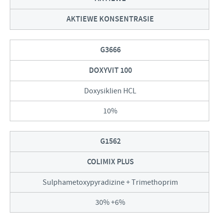
AKTIEWE KONSENTRASIE
G3666
DOXYVIT 100
Doxysiklien HCL
10%
G1562
COLIMIX PLUS
Sulphametoxypyradizine + Trimethoprim
30% +6%