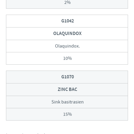
2%
G1042
OLAQUINDOX
Olaquindox.
10%
G1070
ZINC BAC
Sink basitrasien
15%