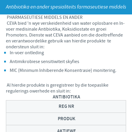
Produkte lys
Kontribusie
Antibiotika en ander spesialiteits farmaseutiese middels
Vind hiermee ons hoof poste
Varke
Ondersteuningsprogramme
PHARMASEUTIESE MIDDELS EN ANDER
Jou persoonlike ontwikkeling
CEVA bied 'n wye verskeidenheid van water oplosbare en In-
Besigheid en wetenskaplike venootskappe
voer medisinale Antibiotika, Koksidiostate en groei
Ons werwings proses
Promoters. Dienste wat CEVA aanbied om die doeltreffende
en verantwoordelike gebruik van hierdie produkte te
ondersteun sluit in:
In-voer ontleding
Antimikrobiese sensitiwiteit skyfies
MIC (Minimum Inhiberende Konsentrasie) monitering.
Al hierdie produkte is geregistreer by die toepaslike
regulerings owerhede en sluit in:
ANTIBIOTIKA
REG NR
PRODUK
AKTIEWE