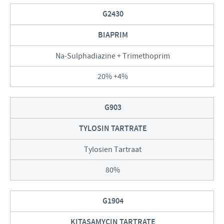
G2430
BIAPRIM
Na-Sulphadiazine + Trimethoprim
20% +4%
G903
TYLOSIN TARTRATE
Tylosien Tartraat
80%
G1904
KITASAMYCIN TARTRATE