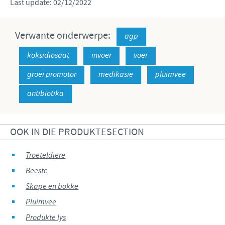
Last update: 02/12/2022
Verwante onderwerpe:
agp
koksidiosaat
invoer
voer
groei promotor
medikasie
pluimvee
antibiotika
OOK IN DIE PRODUKTESECTION
Troeteldiere
Beeste
Skape en bokke
Pluimvee
Produkte lys