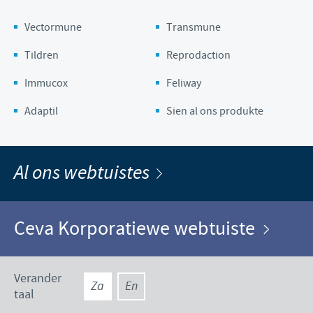
Vectormune
Transmune
Tildren
Reprodaction
Immucox
Feliway
Adaptil
Sien al ons produkte
Al ons webtuistes
Ceva Korporatiewe webtuiste
Verander
Za
En
taal