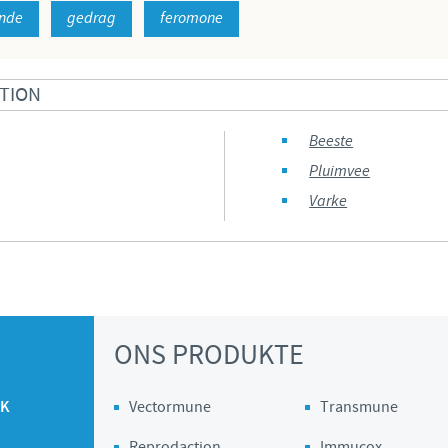
nde
gedrag
feromone
Regulatory constraints and medical practices vary from country
information provided on the site in which you enter may not
country.
TION
Beeste
Pluimvee
Varke
ONS PRODUKTE
PK
Vectormune
Transmune
Reprodaction
Immucox