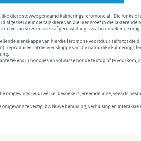
Japan
Bulgaria
oulike diere stowwe genaamd kalmerings feromone af. Die funksie hie
afgeskei deur die talgkliere van die uier groef in die lakterende t
Korea
e in tye van stres en verskaf gerusstelling, veral in onbekende o
Canada (EN)
ellende eienskappe van hierdie feromone voortduur selfs tot die di
Malaysia
 reproduseer al die eienskappe van die natuurlike kalmerings ferom
Chile
sing.
ante tekens in hondjies en volwasse honde te stop of te voorkom, s
Mexico
China
Middle East
Colombia
lle omgewings (vuurwerke, besoekers, vreemdelinge, veearts besoe
Netherlands
Denmark
 omgewing te vestig, bv. Nuwe behuising, verhuising en interaksie
Peru
Egypt
Philippines
You are leaving the country website to access another site in the