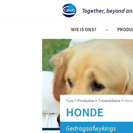
Together, beyond an
WIE IS ONS?
PRODU
Ceva Suid-Afrika
Troete
Maatskappy oorsig
Beeste
Ceva kontak besonderhede
Skape 
Ons werksaamhede
Pluimv
Produk
>
>
>
Tuis
Produkte
Troeteldiere
Hon
Varke
HONDE
Gedragsafwykings