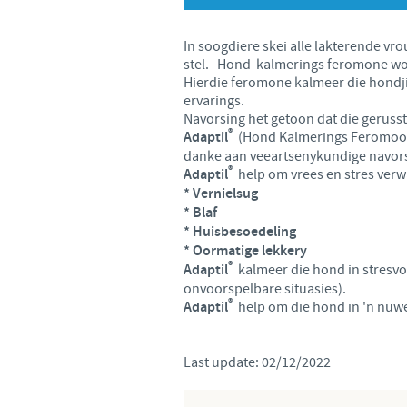
In soogdiere skei alle lakterende vr
stel. Hond kalmerings feromone word 
Hierdie feromone kalmeer die hondji
ervarings.
Navorsing het getoon dat die gerusst
®
Adaptil
(Hond Kalmerings Feromoon),
danke aan veeartsenykundige navor
®
Adaptil
help om vrees en stres verw
* Vernielsug
* Blaf
* Huisbesoedeling
* Oormatige lekkery
®
Adaptil
kalmeer die hond in stresvo
onvoorspelbare situasies).
®
Adaptil
help om die hond in 'n nuwe
Last update: 02/12/2022