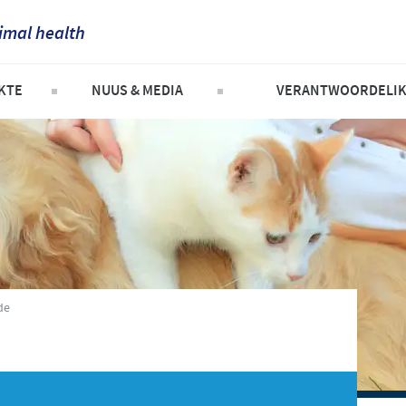
imal health
France
KTE
NUUS & MEDIA
VERANTWOORDELIK
Corporate Website
Germany
ldiere
Nuus
Fokus op verantwoordel
Africa
Kontribusie
Greece
Argentina
en bokke
Ondersteuningsprogr
Hungary
Asia
ee
Besigheid en wetenskap
Indonesia
te lys
Australia
de
Italia
Belgium
India
Brazil