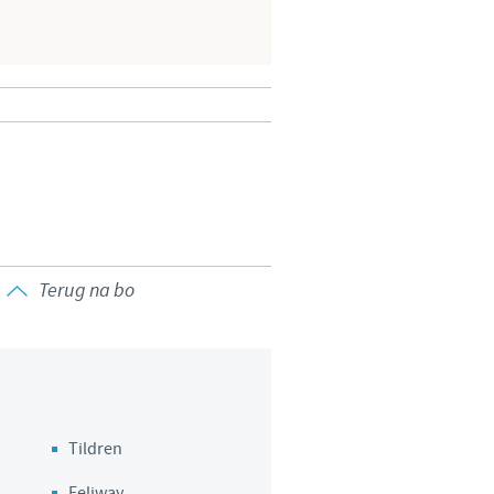
 to country. Consequently, the
 be suitable for use in your
Terug na bo
Tildren
Feliway