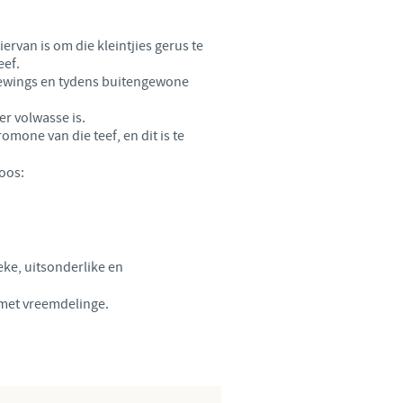
Sweden
rvan is om die kleintjies gerus te
Thailand
eef.
mgewings en tydens buitengewone
Tunisia
er volwasse is.
one van die teef, en dit is te
Turkey
oos:
Ukraine
United Kingdom
ke, uitsonderlike en
 met vreemdelinge.
USA
Vietnam
 group.