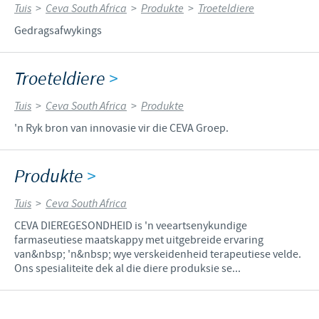
Tuis
>
Ceva South Africa
>
Produkte
>
Troeteldiere
Gedragsafwykings
Troeteldiere
>
Tuis
>
Ceva South Africa
>
Produkte
'n Ryk bron van innovasie vir die CEVA Groep.
Produkte
>
Tuis
>
Ceva South Africa
CEVA DIEREGESONDHEID is 'n veeartsenykundige
farmaseutiese maatskappy met uitgebreide ervaring
van&nbsp; 'n&nbsp; wye verskeidenheid terapeutiese velde.
Ons spesialiteite dek al die diere produksie se...