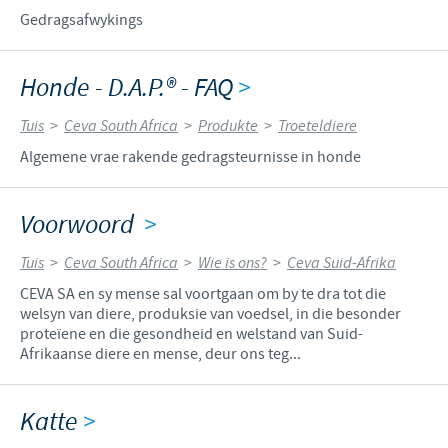
Gedragsafwykings
Honde - D.A.P.® - FAQ
>
Tuis
>
Ceva South Africa
>
Produkte
>
Troeteldiere
Algemene vrae rakende gedragsteurnisse in honde
Voorwoord
>
Tuis
>
Ceva South Africa
>
Wie is ons?
>
Ceva Suid-Afrika
CEVA SA en sy mense sal voortgaan om by te dra tot die
welsyn van diere, produksie van voedsel, in die besonder
proteïene en die gesondheid en welstand van Suid-
Afrikaanse diere en mense, deur ons teg...
Katte
>