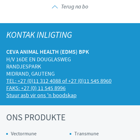
Terug na bo
KONTAK INLIGTING
CEVA ANIMAL HEALTH (EDMS) BPK
H/V 16DE EN DOUGLASWEG
RANDJESPARK
MIDRAND, GAUTENG
TEL: +27 (0)11 312 4088 of +27 (0)11 545 8960
FAKS: +27 (0) 11 545 8996
Stuur asb vir ons 'n boodskap
ONS PRODUKTE
Vectormune
Transmune