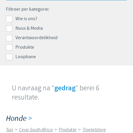
Produkte lys
Kontribusie
Filtreer per kategorie:
Vind hiermee ons hoof poste
Varke
Ondersteuningsprogramme
Wie is ons?
Jou persoonlike ontwikkeling
Nuus & Media
Besigheid en wetenskaplike venootskappe
Ons werwings proses
Verantwoordelikheid
Produkte
Loopbane
U navraag na "
gedrag
" berei 6
resultate.
Honde
>
Tuis
>
Ceva South Africa
>
Produkte
>
Troeteldiere