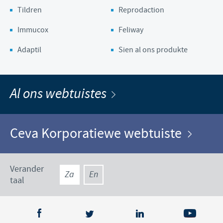
Tildren
Reprodaction
Immucox
Feliway
Adaptil
Sien al ons produkte
Al ons webtuistes
Ceva Korporatiewe webtuiste
Verander
Za
En
taal