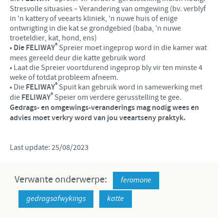
Stresvolle situasies – Verandering van omgewing (bv. verblyf
in 'n kattery of veearts kliniek, 'n nuwe huis of enige
ontwrigting in die kat se grondgebied (baba, 'n nuwe
troeteldier, kat, hond, ens)
®
•
Die FELIWAY
Spreier moet ingeprop word in die kamer wat
mees gereeld deur die katte gebruik word
• Laat die Spreier voortdurend ingeprop bly vir ten minste 4
weke of totdat probleem afneem.
®
• Die
FELIWAY
Spuit kan gebruik word in samewerking met
®
die
FELIWAY
Speier om verdere gerusstelling te gee.
Gedrags- en omgewings-veranderings mag nodig wees en
advies moet verkry word van jou veeartseny praktyk.
Last update: 25/08/2023
Verwante onderwerpe:
feromone
gedragsafwykings
katte