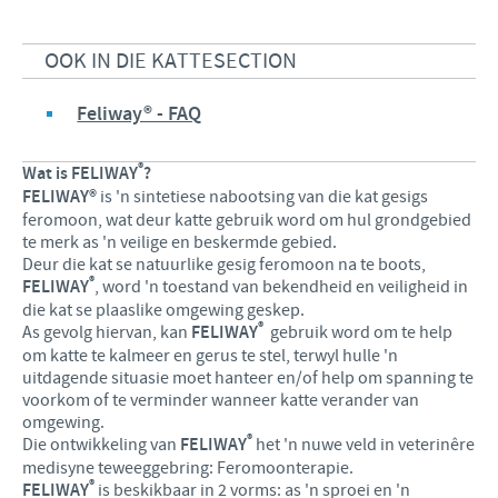
Produkte lys
Kontribusie
Vind hiermee ons hoof poste
OOK IN DIE KATTESECTION
Varke
Ondersteuningsprogramme
Jou persoonlike ontwikkeling
Besigheid en wetenskaplike venootskappe
Feliway® - FAQ
Ons werwings proses
®
Wat is FELIWAY
?
FELIWAY®
is 'n sintetiese nabootsing van die kat gesigs
feromoon, wat deur katte gebruik word om hul grondgebied
te merk as 'n veilige en beskermde gebied.
Deur die kat se natuurlike gesig feromoon na te boots,
®
FELIWAY
, word 'n toestand van bekendheid en veiligheid in
die kat se plaaslike omgewing geskep.
®
As gevolg hiervan, kan
FELIWAY
gebruik word om te help
om katte te kalmeer en gerus te stel, terwyl hulle 'n
uitdagende situasie moet hanteer en/of help om spanning te
voorkom of te verminder wanneer katte verander van
omgewing.
®
Die ontwikkeling van
FELIWAY
het 'n nuwe veld in veterinêre
medisyne teweeggebring: Feromoonterapie.
®
FELIWAY
is beskikbaar in 2 vorms: as 'n sproei en 'n