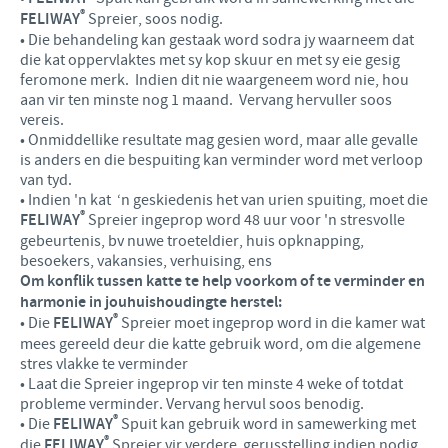
®
FELIWAY
Spreier, soos nodig.
• Die behandeling kan gestaak word sodra jy waarneem dat
die kat oppervlaktes met sy kop skuur en met sy eie gesig
feromone merk. Indien dit nie waargeneem word nie, hou
aan vir ten minste nog 1 maand. Vervang hervuller soos
vereis.
• Onmiddellike resultate mag gesien word, maar alle gevalle
is anders en die bespuiting kan verminder word met verloop
van tyd.
• Indien 'n kat ‘n geskiedenis het van urien spuiting, moet die
®
FELIWAY
Spreier ingeprop word 48 uur voor 'n stresvolle
gebeurtenis, bv nuwe troeteldier, huis opknapping,
besoekers, vakansies, verhuising, ens
Om konflik tussen katte te help voorkom of te verminder en
harmonie in jou
huishouding
te herstel:
®
• Die
FELIWAY
Spreier moet ingeprop word in die kamer wat
mees gereeld deur die katte gebruik word, om die algemene
stres vlakke te verminder
• Laat die Spreier ingeprop vir ten minste 4 weke of totdat
probleme verminder. Vervang hervul soos benodig.
®
• Die
FELIWAY
Spuit kan gebruik word in samewerking met
®
die
FELIWAY
Spreier vir verdere gerusstelling indien nodig.