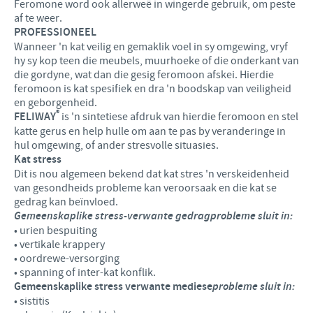
Feromone word ook allerweë in wingerde gebruik, om peste
af te weer.
PROFESSIONEEL
Wanneer 'n kat veilig en gemaklik voel in sy omgewing, vryf
hy sy kop teen die meubels, muurhoeke of die onderkant van
die gordyne, wat dan die gesig feromoon afskei. Hierdie
feromoon is kat spesifiek en dra 'n boodskap van veiligheid
en geborgenheid.
®
FELIWAY
is 'n sintetiese afdruk van hierdie feromoon en stel
katte gerus en help hulle om aan te pas by veranderinge in
hul omgewing, of ander stresvolle situasies.
Kat stress
Dit is nou algemeen bekend dat kat stres 'n verskeidenheid
van gesondheids probleme kan veroorsaak en die kat se
gedrag kan beïnvloed.
Gemeenskaplike stress-verwante gedrag
probleme sluit in:
• urien bespuiting
• vertikale krappery
• oordrewe-versorging
• spanning of inter-kat konflik.
Gemeenskaplike stress verwante mediese
probleme sluit in:
• sistitis