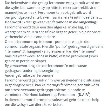
Die bekendste is die geslag feromoon wat gebruik word om
die wyfie kat, wanneer sy op hitte is, meer aantreklik vir die
mannetjies te maak. Feromone kan ook gebruik word
om grondgebied af te baken, aanvallers te intimideer, ens ...
Hoe word ‘n dier gewaar van feromone in die omgewing?
Feromone word deur een dier afgeskei in die lug, en
waargeneem deur 'n spesifieke orgaan geleë in die boonste
verhemelte van die ander diere.
Om die feromone op te spoor, pomp diere lug in die
vomeronasale orgaan. Hierdie "pomp" gedrag word genoem
"flehmen". Afhangend van die spesie, kan die "flehmen"
baie diskreet wees (soos in katte) of baie prominent (soos
gesien in perde en skape).
By gewaarwording kan die feromoon 'n onbewuste
gedragsverandering teweegbring.
Ander gebruike van feromone
Feromone word gebruik vir 'n wye verskeidenheid situasies.
In gedragsbeheer, kan kalmerings feromone gebruik word
om stress verwante gedragsprobleme in honde te
®
verminder. Die Hond kalmerings Feromoon - (
D.A.P.
)
In dieretuine word feromone suksesvol gebruik om te help
om die welsyn van diere te verbeter.