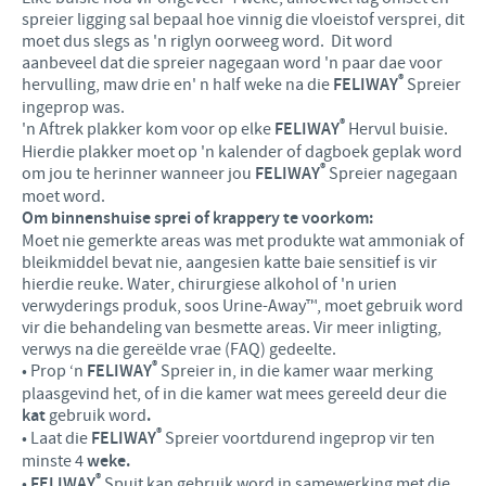
spreier ligging sal bepaal hoe vinnig die vloeistof versprei, dit
moet dus slegs as 'n riglyn oorweeg word. Dit word
aanbeveel dat die spreier nagegaan word 'n paar dae voor
®
hervulling, maw drie en' n half weke na die
FELIWAY
Spreier
ingeprop was.
®
'n Aftrek plakker kom voor op elke
FELIWAY
Hervul buisie.
Hierdie plakker moet op 'n kalender of dagboek geplak word
®
om jou te herinner wanneer jou
FELIWAY
Spreier nagegaan
moet word.
Om binnenshuise sprei of krappery te voorkom:
Moet nie gemerkte areas was met produkte wat ammoniak of
bleikmiddel bevat nie, aangesien katte baie sensitief is vir
hierdie reuke. Water, chirurgiese alkohol of 'n urien
verwyderings produk, soos Urine-Away™, moet gebruik word
vir die behandeling van besmette areas. Vir meer inligting,
verwys na die gereëlde vrae (FAQ) gedeelte.
®
• Prop ‘n
FELIWAY
Spreier in, in die kamer waar merking
plaasgevind het, of in die kamer wat mees gereeld deur die
kat
gebruik word
.
®
• Laat die
FELIWAY
Spreier voortdurend ingeprop vir ten
minste 4
weke.
®
•
FELIWAY
Spuit kan gebruik word in samewerking met die