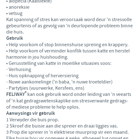
• alopecia (Kaalsiekte)
• anoreksie
• vetsug
Kat spanning of stres kan veroorsaak word deur 'n stresvolle
gebeurtenis of as gevolg van 'n deurlopende probleem binne
die huis.
Gebruik
• Help voorkom of stop binnenshuise spreiing en krappery.
• Help voorkom of verminder konflik tussen katte en herstel
harmonie in jou huishouding.
• Gerusstelling van katte in moeilike situasies soos:
- Verhuising
- Huis opknapping of herversiering
- Nuwe aankomelinge ('n baba, 'n nuwe troeteldier)
- Partytjies (vuurwerke, Kersfees, ens)
®
FELIWAY
kan ook gebruik word onder leiding van 'n veearts
of 'n kat gedragswetenskaplike om stresverwante gedrags-
of mediese probleme te help oplos.
Aanwysings vir gebruik
1 Verwyder die buis prop.
2 Skroef die buisie aan die spreier en draai liggies vas.
3 Prop die spreier in 'n elektriese muurprop vir een maand.
Elke buisie hou vir ongeveer 4 weke, alhoewel lug omset en