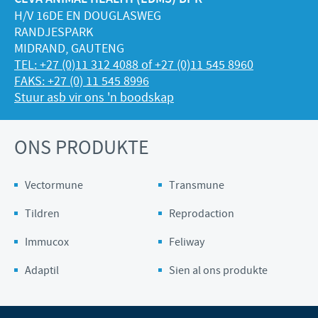
H/V 16DE EN DOUGLASWEG
RANDJESPARK
MIDRAND, GAUTENG
TEL: +27 (0)11 312 4088 of +27 (0)11 545 8960
FAKS: +27 (0) 11 545 8996
Stuur asb vir ons 'n boodskap
ONS PRODUKTE
Vectormune
Transmune
Tildren
Reprodaction
Immucox
Feliway
Adaptil
Sien al ons produkte