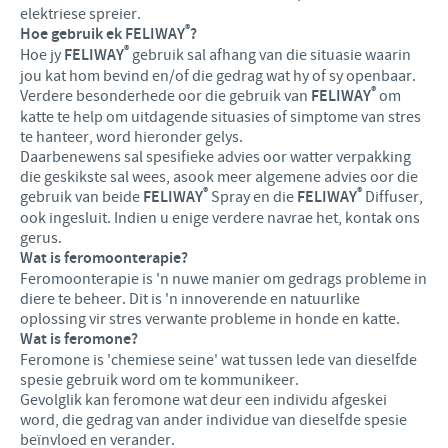
elektriese spreier.
®
Hoe gebruik ek FELIWAY
?
®
Hoe jy
FELIWAY
gebruik sal afhang van die situasie waarin
jou kat hom bevind en/of die gedrag wat hy of sy openbaar.
®
Verdere besonderhede oor die gebruik van
FELIWAY
om
katte te help om uitdagende situasies of simptome van stres
te hanteer, word hieronder gelys.
Daarbenewens sal spesifieke advies oor watter verpakking
die geskikste sal wees, asook meer algemene advies oor die
®
®
gebruik van beide
FELIWAY
Spray en die
FELIWAY
Diffuser,
ook ingesluit. Indien u enige verdere navrae het, kontak ons
gerus.
Wat is feromoonterapie?
Feromoonterapie is 'n nuwe manier om gedrags probleme in
diere te beheer. Dit is 'n innoverende en natuurlike
oplossing vir stres verwante probleme in honde en katte.
Wat is feromone?
Feromone is 'chemiese seine' wat tussen lede van dieselfde
spesie gebruik word om te kommunikeer.
Gevolglik kan feromone wat deur een individu afgeskei
word, die gedrag van ander individue van dieselfde spesie
beïnvloed en verander.