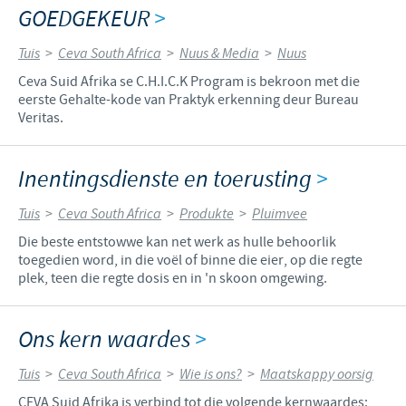
GOEDGEKEUR
>
Tuis
>
Ceva South Africa
>
Nuus & Media
>
Nuus
Ceva Suid Afrika se C.H.I.C.K Program is bekroon met die
eerste Gehalte-kode van Praktyk erkenning deur Bureau
Veritas.
Inentingsdienste en toerusting
>
Tuis
>
Ceva South Africa
>
Produkte
>
Pluimvee
Die beste entstowwe kan net werk as hulle behoorlik
toegedien word, in die voël of binne die eier, op die regte
plek, teen die regte dosis en in 'n skoon omgewing.
Ons kern waardes
>
Tuis
>
Ceva South Africa
>
Wie is ons?
>
Maatskappy oorsig
CEVA Suid Afrika is verbind tot die volgende kernwaardes: