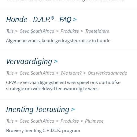
Honde - D.A.P.® - FAQ
>
Tuis
>
Ceva South Africa
>
Produkte
>
Troeteldiere
Algemene vrae rakende gedragsteurnisse in honde
Vervaardiging
>
Tuis
>
Ceva South Africa
>
Wie is ons?
>
Ons werksaamhede
CEVA se vervaardigingsbeleid weerspieël ons oorhoofse
strategie om wêreldwyd teenwoordig te wees.
Inenting Toerusting
>
Tuis
>
Ceva South Africa
>
Produkte
>
Pluimvee
Broeiery Inenting C.H.I.C.K. program