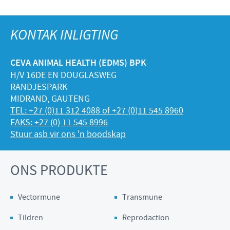
KONTAK INLIGTING
CEVA ANIMAL HEALTH (EDMS) BPK
H/V 16DE EN DOUGLASWEG
RANDJESPARK
MIDRAND, GAUTENG
TEL: +27 (0)11 312 4088 of +27 (0)11 545 8960
FAKS: +27 (0) 11 545 8996
Stuur asb vir ons 'n boodskap
ONS PRODUKTE
Vectormune
Transmune
Tildren
Reprodaction