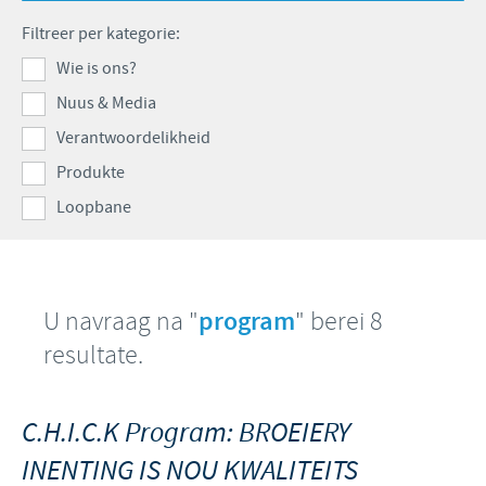
Produkte lys
Kontribusie
Filtreer per kategorie:
Vind hiermee ons hoof poste
Varke
Ondersteuningsprogramme
Wie is ons?
Jou persoonlike ontwikkeling
Nuus & Media
Besigheid en wetenskaplike venootskappe
Ons werwings proses
Verantwoordelikheid
Produkte
Loopbane
U navraag na "
program
" berei 8
resultate.
C.H.I.C.K Program: BROEIERY
INENTING IS NOU KWALITEITS