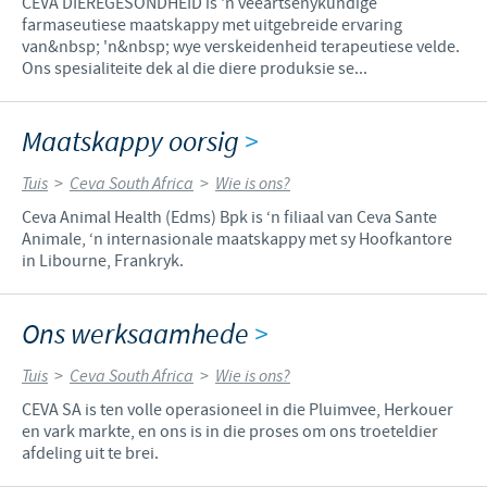
CEVA DIEREGESONDHEID is 'n veeartsenykundige
farmaseutiese maatskappy met uitgebreide ervaring
van&nbsp; 'n&nbsp; wye verskeidenheid terapeutiese velde.
Ons spesialiteite dek al die diere produksie se...
Maatskappy oorsig
>
Tuis
>
Ceva South Africa
>
Wie is ons?
Ceva Animal Health (Edms) Bpk is ‘n filiaal van Ceva Sante
Animale, ‘n internasionale maatskappy met sy Hoofkantore
in Libourne, Frankryk.
Ons werksaamhede
>
Tuis
>
Ceva South Africa
>
Wie is ons?
CEVA SA is ten volle operasioneel in die Pluimvee, Herkouer
en vark markte, en ons is in die proses om ons troeteldier
afdeling uit te brei.