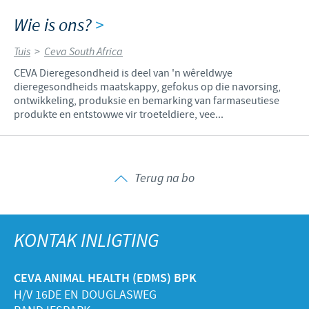
Wie is ons?
>
Tuis
>
Ceva South Africa
CEVA Dieregesondheid is deel van 'n wêreldwye
dieregesondheids maatskappy, gefokus op die navorsing,
ontwikkeling, produksie en bemarking van farmaseutiese
produkte en entstowwe vir troeteldiere, vee...
Terug na bo
KONTAK INLIGTING
CEVA ANIMAL HEALTH (EDMS) BPK
H/V 16DE EN DOUGLASWEG