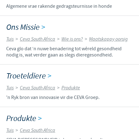
Algemene vrae rakende gedragsteurnisse in honde
Ons Missie
>
Tuis
>
Ceva South Africa
>
Wie is ons?
>
Maatskappy oorsig
Ceva glo dat ‘n nuwe benadering tot wêreld gesondheid
nodig is, wat verder gaan as slegs dieregesondheid.
Troeteldiere
>
Tuis
>
Ceva South Africa
>
Produkte
'n Ryk bron van innovasie vir die CEVA Groep.
Produkte
>
Tuis
>
Ceva South Africa