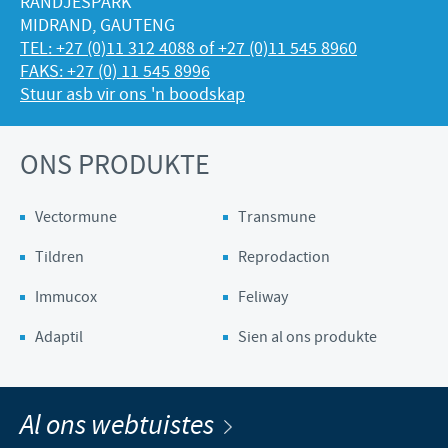
RANDJESPARK
MIDRAND, GAUTENG
TEL: +27 (0)11 312 4088 of +27 (0)11 545 8960
FAKS: +27 (0) 11 545 8996
Stuur asb vir ons 'n boodskap
ONS PRODUKTE
Vectormune
Transmune
Tildren
Reprodaction
Immucox
Feliway
Adaptil
Sien al ons produkte
Al ons webtuistes