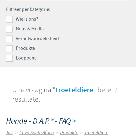
Produkte lys
Kontribusie
Filtreer per kategorie:
Vind hiermee ons hoof poste
Varke
Ondersteuningsprogramme
Wie is ons?
Jou persoonlike ontwikkeling
Nuus & Media
Besigheid en wetenskaplike venootskappe
Ons werwings proses
Verantwoordelikheid
Produkte
Loopbane
U navraag na "
troeteldiere
" berei 7
resultate.
Honde - D.A.P.® - FAQ
>
Tuis
>
Ceva South Africa
>
Produkte
>
Troeteldiere