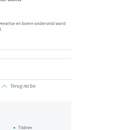
 to country. Consequently, the
 be suitable for use in your
e veeartse en boere ondervind word
I.
Terug na bo
Tildren