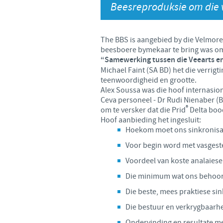
Beesreproduksie om die v
The BBS is aangebied by die Velmore
beesboere bymekaar te bring was om
“Samewerking tussen die Veearts en 
Michael Faint (SA BD) het die verri
teenwoordigheid en grootte.
Alex Soussa was die hoof internasio
Ceva personeel - Dr Rudi Nienaber (
®
om te versker dat die Prid
Delta boo
Hoof aanbieding het ingesluit:
Hoekom moet ons sinkronisasie
Voor begin word met vasgeste
Voordeel van koste analaiese 
Die minimum wat ons behoort 
Die beste, mees praktiese si
Die bestuur en verkrygbaarhe
Ondervinding en resultate met