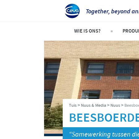
Together, beyond an
WIE IS ONS?
PRODU
Ceva Suid-Afrika
Troete
Maatskappy oorsig
Beeste
Ceva kontak besonderhede
Skape 
Ons werksaamhede
Pluimv
Produk
>
>
>
Tuis
Nuus & Media
Nuus
Beesboe
Varke
BEESBOERDE
“Samewerking tussen die 