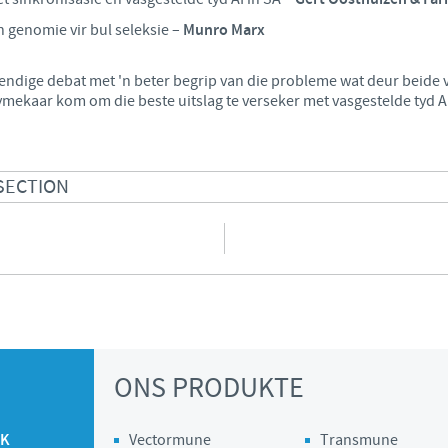
n genomie vir bul seleksie –
Munro Marx
Regulatory constraints and medical practices vary from country
information provided on the site in which you enter may not
country.
lewendige debat met 'n beter begrip van die probleme wat deur beid
ymekaar kom om die beste uitslag te verseker met vasgestelde tyd A
ASECTION
ONS PRODUKTE
PK
Vectormune
Transmune