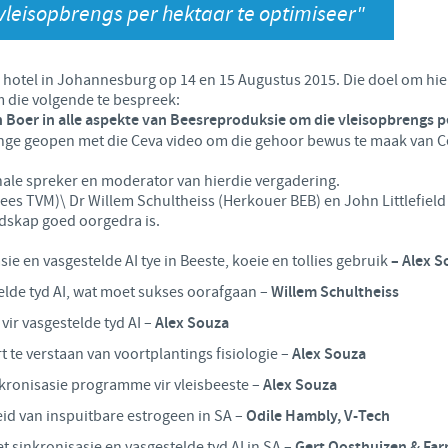
leisopbrengs per hektaar te optimiseer"
Japan
Bulgaria
 hotel in Johannesburg op 14 en 15 Augustus 2015. Die doel om hie
Korea
Canada (EN)
 die volgende te bespreek:
Boer in alle aspekte van Beesreproduksie om die vleisopbrengs p
Malaysia
gtinge geopen met die Ceva video om die gehoor bewus te maak van C
Chile
nale spreker en moderator van hierdie vergadering.
Mexico
Bees TVM)\ Dr Willem Schultheiss (Herkouer BEB) en John Littlefie
China
dskap goed oorgedra is.
Middle East
 en vasgestelde AI tye in Beeste, koeie en tollies gebruik
– Alex S
Colombia
lde tyd AI, wat moet sukses oorafgaan –
Willem Schultheiss
Netherlands
Denmark
vir vasgestelde tyd AI –
Alex Souza
te verstaan van voortplantings fisiologie –
Alex Souza
Peru
Egypt
nkronisasie programme vir vleisbeeste –
Alex Souza
Philippines
id van inspuitbare estrogeen in SA –
Odile Hambly, V-Tech
You are leaving the country website to access another site in the
 sinkronisasie en vasgestelde tyd AI in SA –
Gert Oosthuizen & Far