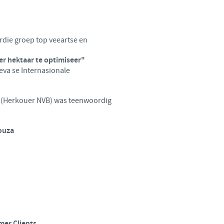
Sweden
Thailand
rdie groep top veeartse en
Tunisia
er hektaar te optimiseer"
eva se Internasionale
Turkey
ld (Herkouer NVB) was teenwoordig
Ukraine
ouza
United Kingdom
USA
Vietnam
 group.
mer Clients